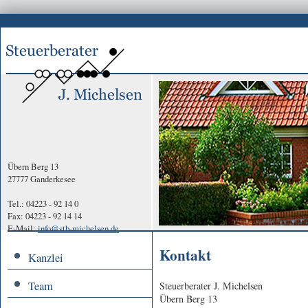
Übern Berg 13
27777 Ganderkesee
Tel.: 04223 - 92 14 0
Fax: 04223 - 92 14 14
E-Mail:
info@stb-michelsen.de
Kontakt
Kanzlei
Team
Steuerberater J. Michelsen
Übern Berg 13