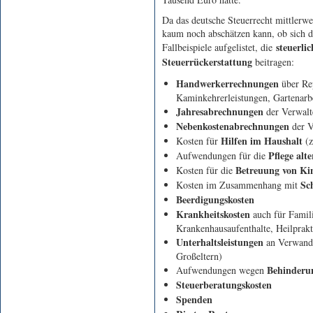
Da das deutsche Steuerrecht mittlerwe
kaum noch abschätzen kann, ob sich d
steuerli
Fallbeispiele aufgelistet, die
Steuerrückerstattung
beitragen:
Handwerkerrechnungen
über Re
Kaminkehrerleistungen, Gartenarb
Jahresabrechnungen
der Verwalt
Nebenkostenabrechnungen
der V
Hilfen im Haushalt
Kosten für
(
Pflege alt
Aufwendungen für die
Betreuung von Ki
Kosten für die
Sc
Kosten im Zusammenhang mit
Beerdigungskosten
Krankheitskosten
auch für Famil
Krankenhausaufenthalte, Heilprakt
Unterhaltsleistungen
an Verwandt
Großeltern)
Behinderu
Aufwendungen wegen
Steuerberatungskosten
Spenden