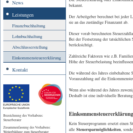
News
bekannt.
Leistungen
Der Arbeitgeber berechnet bei jeder 
sie an das zuständige Finanzamt ab.
Finanzbuchhaltung
Dieser vorab berechneten Steuerzahllas
Lohnbuchhaltung
Bei der Festsetzung der tatsächlichen 
berücksichtigt.
Abschlusserstellung
Zahlreiche Faktoren wie z.B. Familien
Einkommen­steuererklärung
Höhe der Steuerbelastung beeinflussen
Kontakt
Die während des Jahres einbehaltene S
Vorauszahlung auf die Einkommensteue
Wenn also während des Jahres zuweni
Deshalb ist eine individuelle Beratun
Einkommensteuererklärung 
Bezeichnung des Vorhabens:
Steuerberater
Kein Steuerprogramm ersetzt einen Ste
Zusammenfassung des Vorhabens:
Steuersparmöglichkeiten
alle
, sonde
Weiterbildung zum Steuerberater