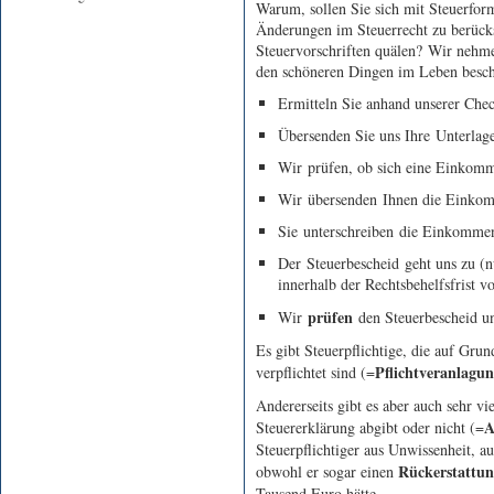
Warum, sollen Sie sich mit Steuerfor
Änderungen im Steuerrecht zu berücks
Steuervorschriften quälen?
Wir nehmen
den schöneren Dingen im Leben besc
Ermitteln Sie anhand unserer Chec
Übersenden Sie uns Ihre Unterlage
Wir prüfen, ob sich eine Einkomme
Wir übersenden Ihnen die Einko
Sie unterschreiben die Einkommens
Der Steuerbescheid geht uns zu (n
innerhalb der Rechtsbehelfsfrist 
prüfen
Wir
den Steuerbescheid u
Es gibt Steuerpflichtige, die auf Grun
Pflichtveranlagu
verpflichtet sind (=
Andererseits gibt es aber auch sehr vi
A
Steuererklärung abgibt oder nicht (=
Steuerpflichtiger aus Unwissenheit, a
Rückerstattu
obwohl er sogar einen
Tausend Euro hätte.