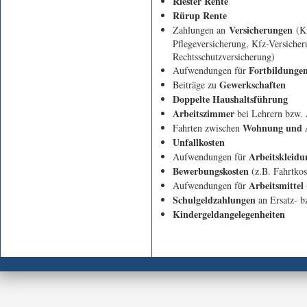
Riester Rente
Rürup Rente
Versicherungen
Zahlungen an
(Kr
Pflegeversicherung, Kfz-Versicher
Rechtsschutzversicherung)
Fortbildunge
Aufwendungen für
Gewerkschaften
Beiträge zu
Doppelte Haushaltsführung
Arbeitszimmer
bei Lehrern bzw. 
Wohnung und A
Fahrten zwischen
Unfallkosten
Arbeitskleidu
Aufwendungen für
Bewerbungskosten
(z.B. Fahrtkos
Arbeitsmittel
Aufwendungen für
Schulgeldzahlungen
an Ersatz- b
Kindergeldangelegenheiten