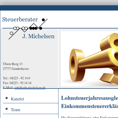
Übern Berg 13
27777 Ganderkesee
Tel.: 04223 - 92 14 0
Fax: 04223 - 92 14 14
E-Mail:
info@stb-michelsen.de
Lohnsteuerjahresausglei
Kanzlei
Einkommensteuererklä
Team
Die Steuererklärung oder Einkommenst